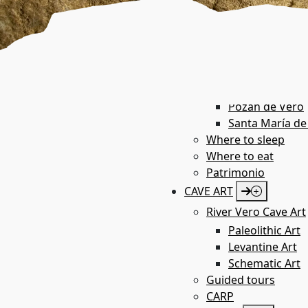
Azara
Barbastro
Bárcabo
Boltaña
Castillazuelo
Colungo
Pozán de Vero
Santa María de
Where to sleep
Where to eat
Patrimonio
CAVE ART
River Vero Cave Art
Paleolithic Art
Levantine Art
Schematic Art
Guided tours
CARP