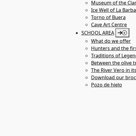
Museum of the Clar
animal.
Ice Well of La Barb
El resto de las unidades gráficas representadas son barra
Torno of Buera
Cave Art Centre
Todos los motivos están pintados en rojo.
SCHOOL AREA
What do we offer
Hunters and the fir
Traditions of Legen
Between the olive tr
The River Vero in it
Download our bro
Pozo de hielo