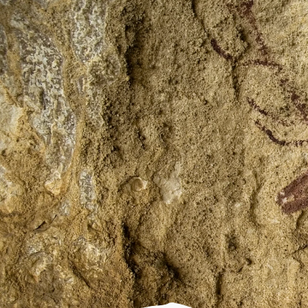
CULTURAL PARK
What is it?
Localities
Adahuesca
Aínsa
Alquézar