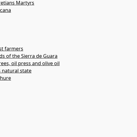
etians Martyrs
acana
s o simples manchas de color de morfología indefinida.
st farmers
ds of the Sierra de Guara
ees, oil press and olive oil
s natural state
chure