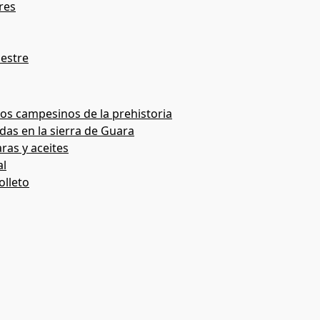
res
pestre
os campesinos de la prehistoria
das en la sierra de Guara
ras y aceites
al
olleto