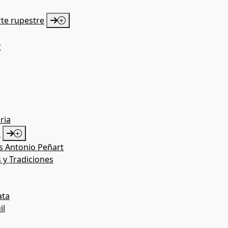
rte rupestre
r
 genio creador de nuestros antepasados. El cañón y sus bar
pea (Arte Paleolítico, Levantino y Esquemático).
ro del “Arco Mediterráneo de la Península Ibérica”. Forma
ria
S
as Antonio Peñart
 y Tradiciones
ata
il