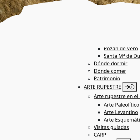
Azara
Barbastro
Bárcabo
Boltaña
Castillazuelo
Colungo
Pozán de Vero
Santa Mª de Du
Dónde dormir
Dónde comer
Patrimonio
ARTE RUPESTRE
Arte rupestre en el 
Arte Paleolítico
Arte Levantino
Arte Esquemát
Visitas guiadas
CARP