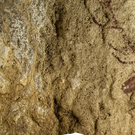
PARQUE CULTURAL
Qué es
Localidades
Adahuesca
Aínsa
Alquézar