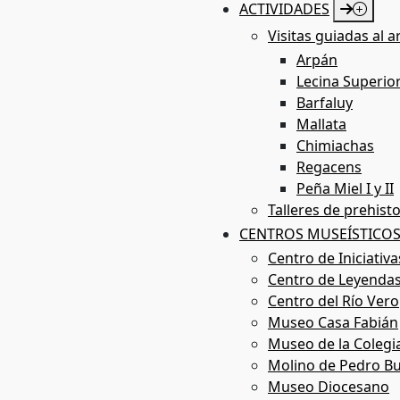
ACTIVIDADES
Visitas guiadas al a
Arte rupestre
Arpán
Lecina Superio
Barfaluy
El río Vero ha sido testigo durante más de 20mil años del
Mallata
rupestres de los tres estilos clásicos de la prehistoria euro
Chimiachas
Fue declarado Patrimonio Mundial por UNESCO en 1998 dent
Regacens
Rupestre Prehistórico”.
Peña Miel I y II
Talleres de prehisto
Más información
CENTROS MUSEÍSTICO
Centro de Iniciativ
Centro de Leyendas
Centro del Río Vero
Museo Casa Fabián
Museo de la Colegi
Molino de Pedro Bu
Arte rupestre
Museo Diocesano