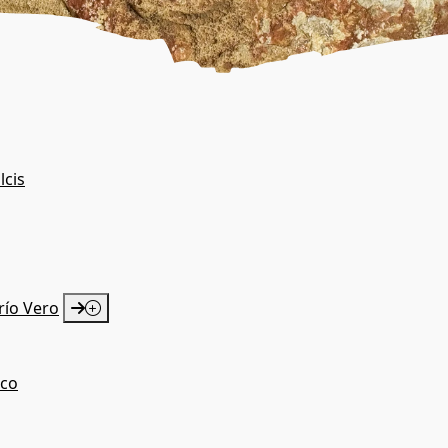
lcis
río Vero
ico