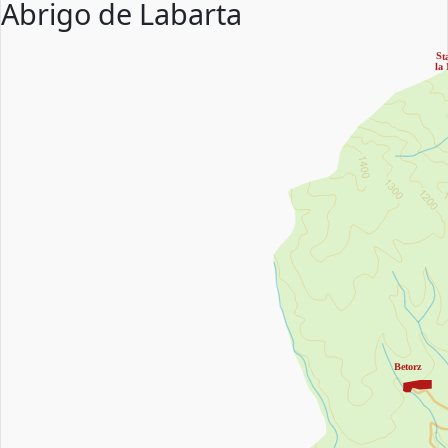
Abrigo de Labarta
St
la
Betorz