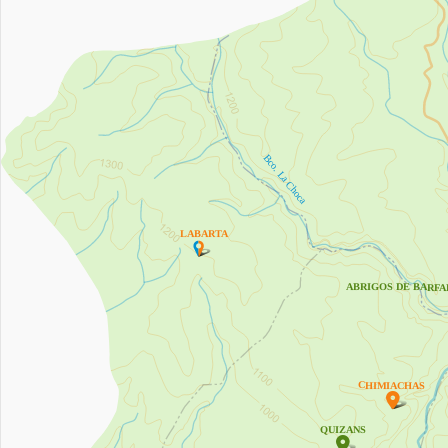
Bco. La Choca
LABARTA
ABRIGOS DE BARF
CHIMIACHAS


QUIZANS
