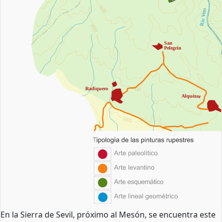

Río Vero
San
Pelegrín
Radiquero
Alquézar
En la Sierra de Sevil, próximo al Mesón, se encuentra este