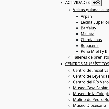
ACTIVIDADES
Visitas guiadas al a
Arpán
Lecina Superio
Rutas
Barfaluy
Mallata
Chimiachas
Regacens
Peña Miel I y II
Talleres de prehisto
CENTROS MUSEÍSTICO
Centro de Iniciativ
Centro de Leyendas
Centro del Río Vero
Museo Casa Fabián
Museo de la Colegi
Molino de Pedro Bu
Museo Diocesano