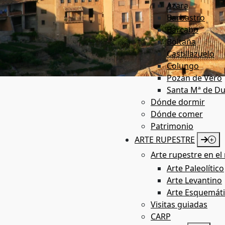
Azara
Barbastro
Bárcabo
Boltaña
Castillazuelo
Colungo
Pozán de Vero
Santa Mª de Du
Patrimonio
Dónde dormir
Dónde comer
Patrimonio
ARTE RUPESTRE
Arte rupestre en el 
Arte Paleolítico
Arte Levantino
Arte Esquemát
Visitas guiadas
CARP