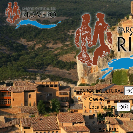
PARQUE CULTURAL
Qué es
Localidades
Adahuesca
Aínsa
Alquézar