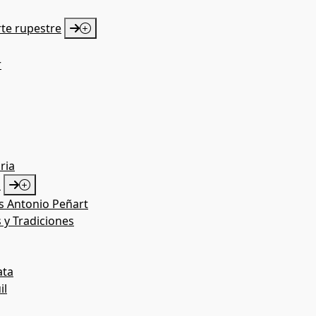
rte rupestre
r
ria
S
as Antonio Peñart
 y Tradiciones
ata
il