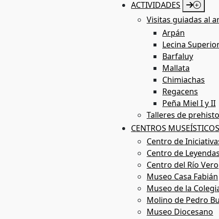
ACTIVIDADES
Visitas guiadas al a
Arpán
Lecina Superio
Rutas
Barfaluy
Mallata
Chimiachas
Regacens
Peña Miel I y II
Talleres de prehisto
CENTROS MUSEÍSTICO
Centro de Iniciativ
Centro de Leyendas
Centro del Río Vero
Museo Casa Fabián
Museo de la Colegi
Molino de Pedro Bu
Museo Diocesano