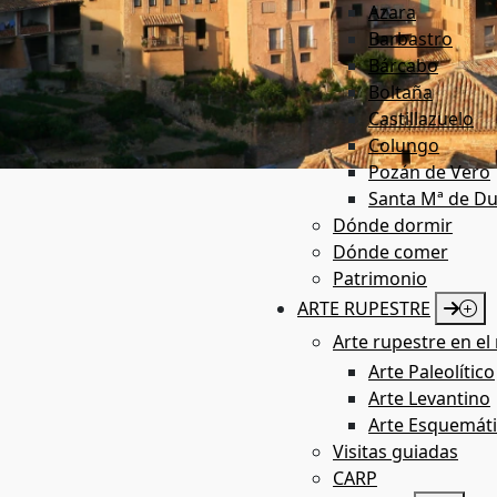
Azara
Barbastro
Bárcabo
Boltaña
Castillazuelo
Colungo
Pozán de Vero
Santa Mª de Du
Patrimonio
Dónde dormir
Dónde comer
Patrimonio
ARTE RUPESTRE
Arte rupestre en el 
Arte Paleolítico
Arte Levantino
Arte Esquemát
Visitas guiadas
CARP