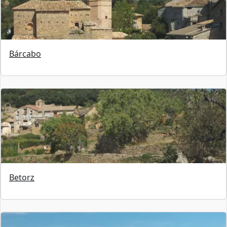
Bárcabo
Betorz