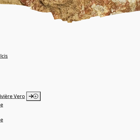
lcis
ivière Vero
ue
ue