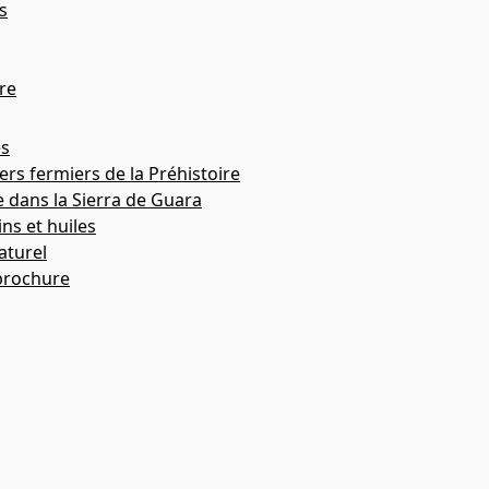
s
re
es
rs fermiers de la Préhistoire
e dans la Sierra de Guara
ins et huiles
aturel
brochure