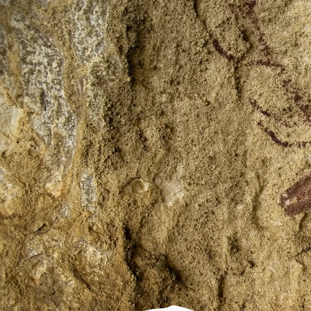
PARC CULTUREL
C'est quoi
Localités
Adahuesca
Aínsa
Alquézar