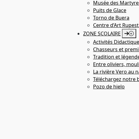
Musée des Martyre
Puits de Glace
Torno de Buera
Centre d’Art Rupest
ZONE SCOLAIRE
Activités Didactiqu
Centre d’initiatives Antonio Peñart
Chasseurs et premie
Tradition et légend
Entre oliviers, moul
La rivière Vero au n
Téléchargez notre 
Pozo de hielo
Centre des Legends et Traditions (Adahuesca)