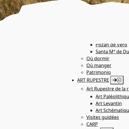
Azara
Barbastro
Bárcabo
Boltaña
Castillazuelo
Colungo
Pozán de Vero
Santa Mª de Du
Où dormir
Où manger
Patrimonio
ART RUPESTRE
Art Rupestre de la r
Art Paléolithiq
Art Levantin
Art Schématiq
Visites guidées
CARP