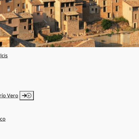
lcis
río Vero
ico