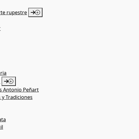
rte rupestre
r
ria
S
as Antonio Peñart
 y Tradiciones
ata
il