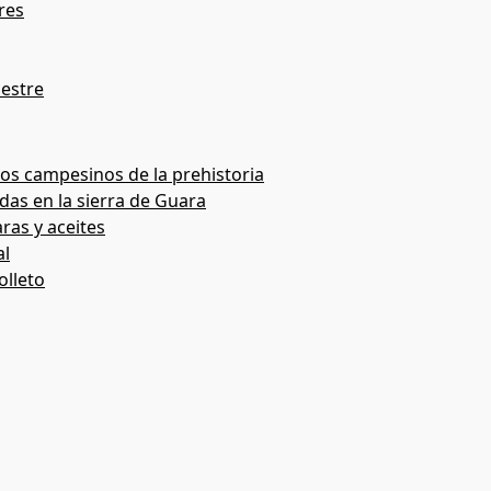
res
pestre
os campesinos de la prehistoria
das en la sierra de Guara
ras y aceites
al
olleto