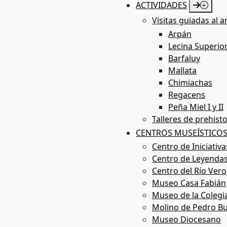
ACTIVIDADES
Visitas guiadas al a
Arpán
Lecina Superio
Rutas
Barfaluy
Mallata
Chimiachas
Regacens
Peña Miel I y II
Talleres de prehisto
CENTROS MUSEÍSTICO
Centro de Iniciativ
Centro de Leyendas
Centro del Río Vero
Museo Casa Fabián
Museo de la Colegi
Molino de Pedro Bu
Museo Diocesano