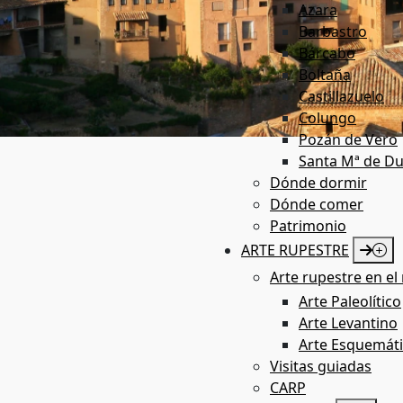
Azara
Barbastro
Bárcabo
Boltaña
Castillazuelo
Colungo
Pozán de Vero
Santa Mª de Du
Patrimonio
Dónde dormir
Dónde comer
Patrimonio
ARTE RUPESTRE
Arte rupestre en el 
Arte Paleolítico
Arte Levantino
Arte Esquemát
Visitas guiadas
CARP