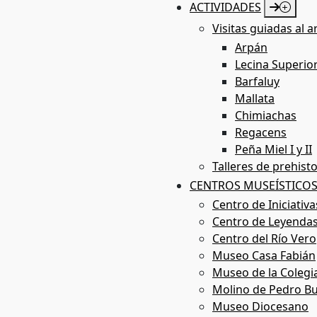
ACTIVIDADES
Visitas guiadas al a
Arpán
Lecina Superio
Rutas
Barfaluy
Mallata
Chimiachas
Regacens
Peña Miel I y II
Talleres de prehisto
CENTROS MUSEÍSTICO
Centro de Iniciativ
Centro de Leyendas
Centro del Río Vero
Museo Casa Fabián
Museo de la Colegi
Molino de Pedro Bu
Museo Diocesano