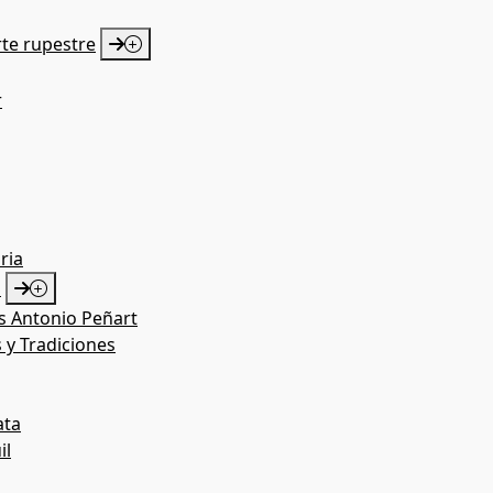
rte rupestre
r
ria
S
as Antonio Peñart
 y Tradiciones
ata
il