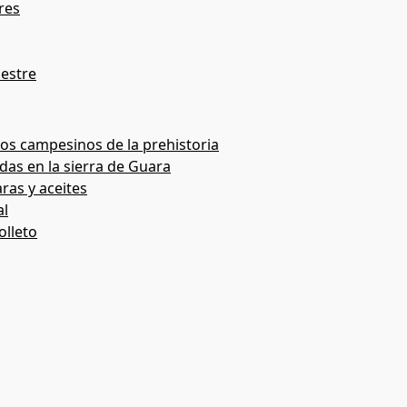
res
pestre
os campesinos de la prehistoria
das en la sierra de Guara
ras y aceites
al
olleto