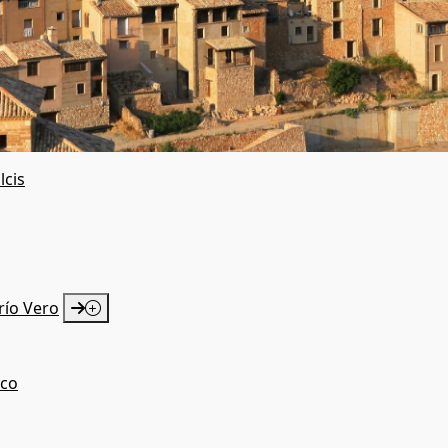
lcis
río Vero
ico