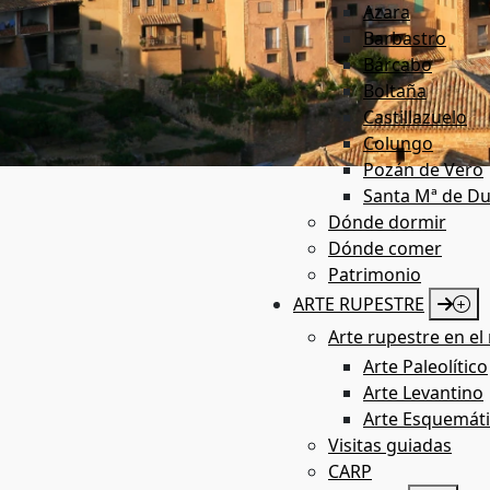
Azara
Barbastro
Bárcabo
Boltaña
Castillazuelo
Colungo
Pozán de Vero
Santa Mª de Du
Patrimonio
Dónde dormir
Dónde comer
Patrimonio
ARTE RUPESTRE
Arte rupestre en el 
Arte Paleolítico
Arte Levantino
Arte Esquemát
Visitas guiadas
CARP