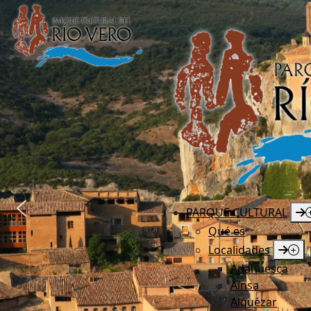
PARQUE CULTURAL
Qué es
Localidades
Adahuesca
Aínsa
Alquézar