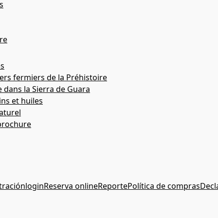
s
re
es
rs fermiers de la Préhistoire
e dans la Sierra de Guara
ins et huiles
aturel
brochure
tración
login
Reserva online
Reporte
Política de compras
Decl