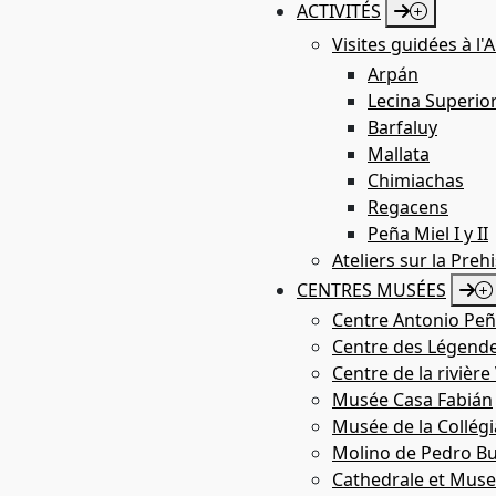
ACTIVITÉS
Visites guidées à l'
Arpán
Lecina Superio
Barfaluy
Mallata
Chimiachas
Regacens
Peña Miel I y II
Ateliers sur la Preh
CENTRES MUSÉES
Centre Antonio Peñ
Centre des Légende
Centre de la rivière
Musée Casa Fabián
Musée de la Collégi
Molino de Pedro Bu
Cathedrale et Muse