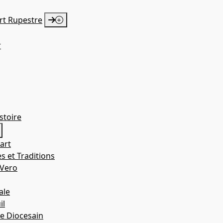
Art Rupestre
r
istoire
art
s et Traditions
 Vero
ale
il
e Diocesain