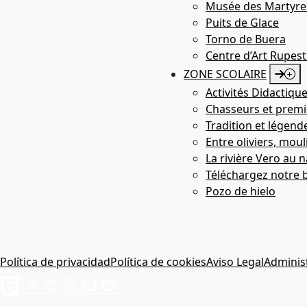
Musée des Martyre
Puits de Glace
Torno de Buera
Centre d’Art Rupest
ZONE SCOLAIRE
Activités Didactiqu
Chasseurs et premie
Tradition et légend
Entre oliviers, moul
La rivière Vero au n
Téléchargez notre 
Pozo de hielo
Política de privacidad
Política de cookies
Aviso Legal
Adminis