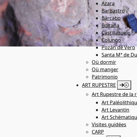
Azara
Barbastro
Bárcabo
Boltaña
Castillazuelo
Colungo
Pozán de Vero
Santa Mª de Du
PUENTE DE LA CON
Où dormir
Où manger
Patrimonio
ART RUPESTRE
Art Rupestre de la r
Art Paléolithiq
Art Levantin
Art Schématiq
Visites guidées
CARP