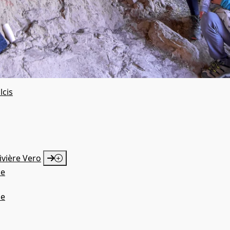
lcis
STITUCIÓN 2023.
ivière Vero
ue
ue