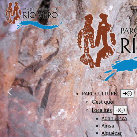
PARC CULTUREL
C'est quoi
Localités
Adahuesca
Aínsa
Alquézar