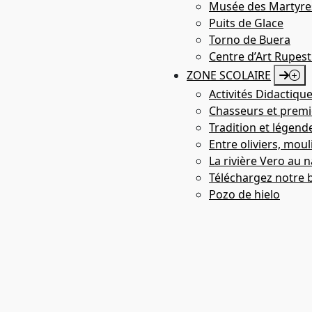
Musée des Martyre
Puits de Glace
Torno de Buera
Centre d’Art Rupest
ZONE SCOLAIRE
Activités Didactiqu
Chasseurs et premie
Tradition et légend
Entre oliviers, moul
La rivière Vero au n
Bco. La Choca
Téléchargez notre 
Pozo de hielo
LABARTA
ABRIGOS DE BARF