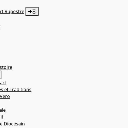
Art Rupestre
r
a. Mª de
 Nuez
istoire
art
Erípol
s et Traditions
 Vero
ale
il
e Diocesain