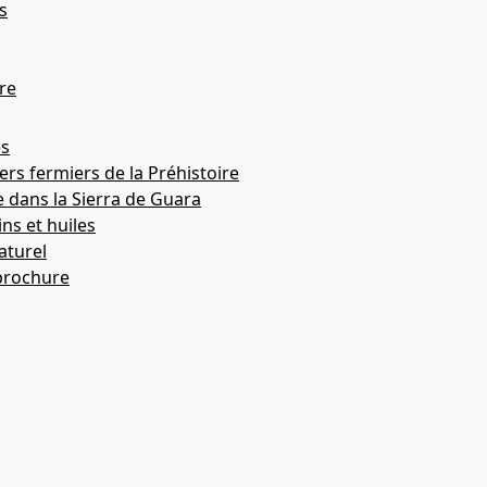
s
Almazorre
Hospitaled
re
Río Vero
es
rs fermiers de la Préhistoire
e dans la Sierra de Guara
Bárcabo
ins et huiles
aturel
Lecina
brochure
LECINA SUPERIOR
Bco. de Arpán

ALUY



GALLINERO



MALLATA B


MURIECHO


MALLATA I
