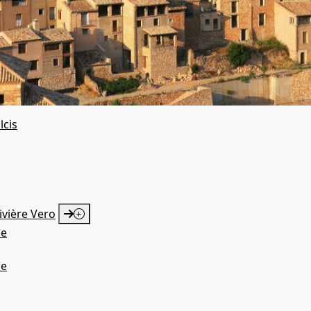
lcis
ivière Vero
ue
ue