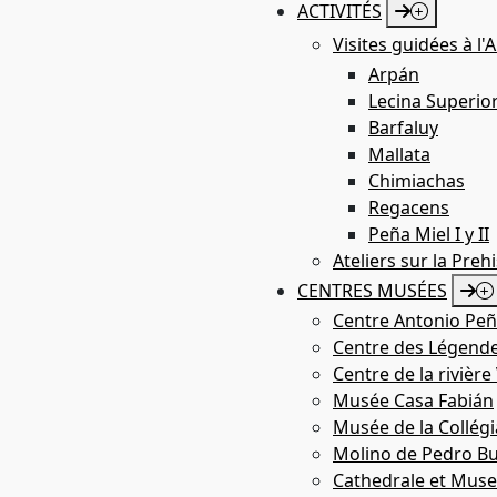
ACTIVITÉS
Visites guidées à l'
Abri de Muriecho
Arpán
Lecina Superio
Barfaluy
Mallata
St
la
Chimiachas
Regacens
Peña Miel I y II
Ateliers sur la Preh
CENTRES MUSÉES
Centre Antonio Peñ
Centre des Légende
Centre de la rivière
Musée Casa Fabián
Musée de la Collégi
Molino de Pedro Bu
Cathedrale et Muse
Betorz