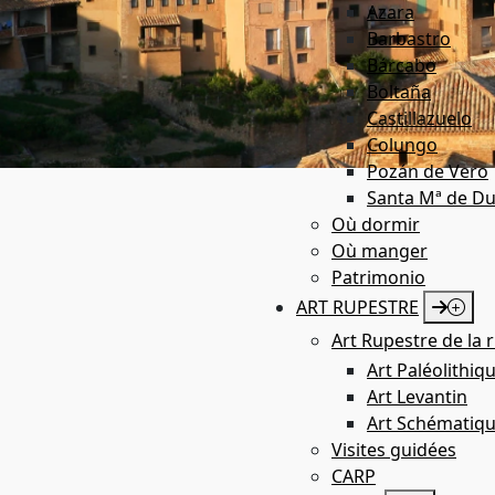
Azara
Barbastro
Bárcabo
Boltaña
Castillazuelo
Colungo
Pozán de Vero
Santa Mª de Du
Où dormir
Où manger
Patrimonio
ART RUPESTRE
Art Rupestre de la r
Art Paléolithiq
Art Levantin
Art Schématiq
Visites guidées
CARP