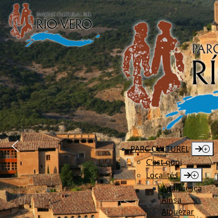
PARC CULTUREL
C'est quoi
Localités
Adahuesca
Aínsa
Alquézar